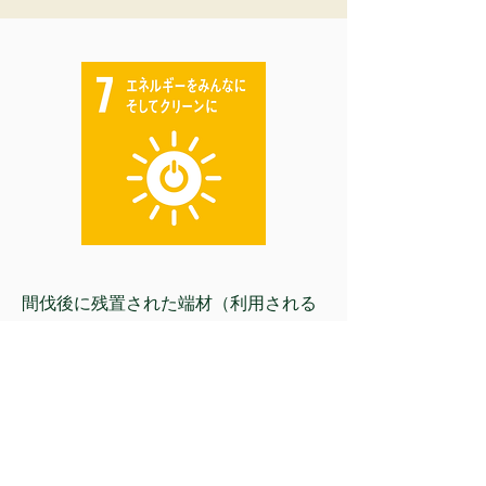
間伐後に残置された端材（利用される
ことのなかった材＝未利用材）を搬出
して木質バイオマス燃料として供給す
ることによりCO2の排出抑制を目指し
ます。
太田川森林組合では、平成26年から未