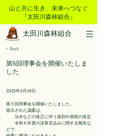
山と共に生き、未来へつなぐ
『太田川森林組合』
太田川森林組合
< Back
第5回理事会を開催いたしま
した
2025年3月18日
第５回理事会を開催いたしました。
提出された議案は、
　　法令などの改正に伴う規則や規程の改定
　　令和６年度の決算見込みに関する報告な
どで
慎重に審議いただきました。