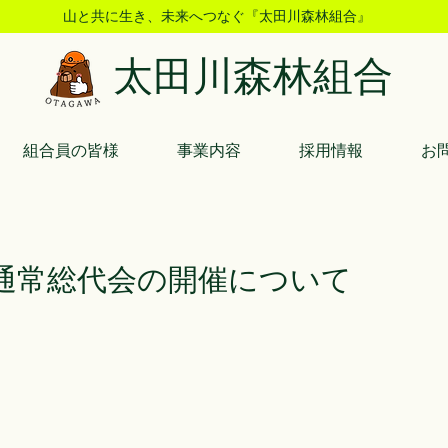
山と共に生き、未来へつなぐ『太田川森林組合』
太田川森林組合
組合員の皆様
事業内容
採用情報
お
 通常総代会の開催について